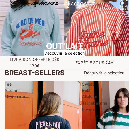
total
d’artic
dans l
panier:
OUT'LAIT
Découvrir la sélection
LIVRAISON OFFERTE DÈS
EXPÉDIÉ SOUS 24H
120€
BREAST-SELLERS
Découvrir la sélection
Tee
Sweat
Allaitant
Polo
Meremade
Allaitant
Tajinebanane
Lovers