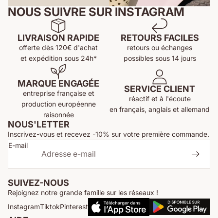
NOUS SUIVRE SUR INSTAGRAM
LIVRAISON RAPIDE
RETOURS FACILES
offerte dès 120€ d'achat
retours ou échanges
et
expédition sous 24h
*
possibles sous 14 jours
MARQUE ENGAGÉE
SERVICE CLIENT
entreprise française et
réactif et à l'écoute
production européenne
en français, anglais et allemand
raisonnée
NOUS'LETTER
Inscrivez-vous et recevez -10% sur votre première commande.
E-mail
Politique de remboursement
Politique de confidentialité
Conditions d’utilisation
SUIVEZ-NOUS
Politique d’expédition
Rejoignez notre grande famille sur les réseaux !
Conditions générales de vente
Instagram
Tiktok
Pinterest
Mentions légales