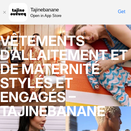
Tajinebanane
Get
Open in App Store
VÊTEMENTS
D’ALLAITEMENT ET
DE MATERNITÉ
STYLÉS ET
ENGAGÉS –
TAJINEBANANE
Nombr