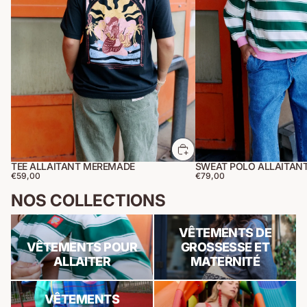
TEE ALLAITANT MEREMADE
€59,00
€79,00
NOS COLLECTIONS
Vêtements pour allaiter
Vêtements de grossesse et
VÊTEMENTS DE
maternité
VÊTEMENTS POUR
GROSSESSE ET
ALLAITER
MATERNITÉ
Vêtements unisexe pour
Non Allaitant
VÊTEMENTS
enfants et bébés